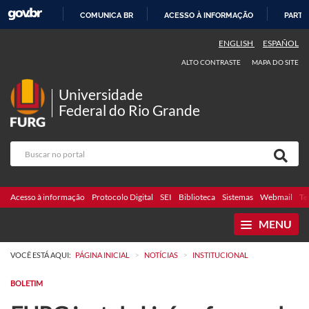
COMUNICA BR
ACESSO À INFORMAÇÃO
PARTI
IR
ENGLISH
ESPAÑOL
PARA
ALTO CONTRASTE
MAPA DO SITE
O
CONTEÚDO
Universidade
Federal do Rio Grande
Acesso à informação
Protocolo Digital
SEI
Biblioteca
Sistemas
Webmail
Te
MENU
>
>
VOCÊ ESTÁ AQUI:
PÁGINA INICIAL
NOTÍCIAS
INSTITUCIONAL
BOLETIM