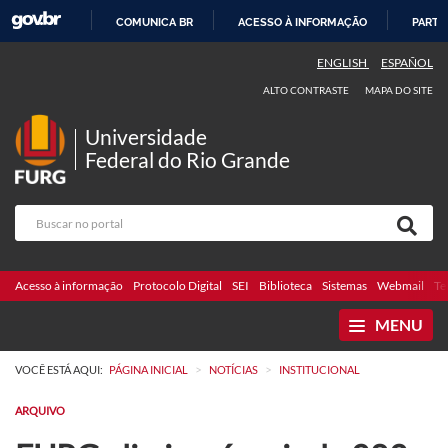
COMUNICA BR
ACESSO À INFORMAÇÃO
PARTI
IR
ENGLISH
ESPAÑOL
PARA
ALTO CONTRASTE
MAPA DO SITE
O
CONTEÚDO
Universidade
Federal do Rio Grande
Acesso à informação
Protocolo Digital
SEI
Biblioteca
Sistemas
Webmail
Te
MENU
>
>
VOCÊ ESTÁ AQUI:
PÁGINA INICIAL
NOTÍCIAS
INSTITUCIONAL
ARQUIVO