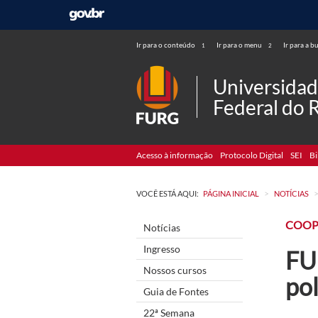
Ir para o conteúdo
Ir para o menu
Ir para a b
1
2
Universida
Federal do 
Acesso à informação
Protocolo Digital
SEI
Bi
>
VOCÊ ESTÁ AQUI:
PÁGINA INICIAL
NOTÍCIAS
COOP
Notícias
Ingresso
FUR
Nossos cursos
pol
Guia de Fontes
22ª Semana