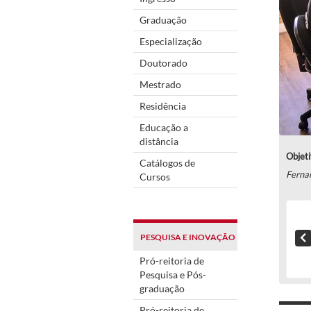
Graduação
Especialização
Doutorado
Mestrado
Residência
Educação a
distância
Objeti
Catálogos de
Ferna
Cursos
PESQUISA E INOVAÇÃO
Pró-reitoria de
Pesquisa e Pós-
graduação
Pró-reitoria de