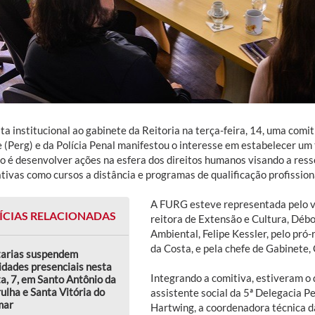
ta institucional ao gabinete da Reitoria na terça-feira, 14, uma comi
 (Perg) e da Polícia Penal manifestou o interesse em estabelecer u
vo é desenvolver ações na esfera dos direitos humanos visando a res
tivas como cursos a distância e programas de qualificação profission
A FURG esteve representada pelo vic
ÍCIAS RELACIONADAS
reitora de Extensão e Cultura, Déb
Ambiental, Felipe Kessler, pelo pró-
da Costa, e pela chefe de Gabinete,
tarias suspendem
idades presenciais nesta
Integrando a comitiva, estiveram o 
a, 7, em Santo Antônio da
ulha e Santa Vitória do
assistente social da 5ª Delegacia P
mar
Hartwing, a coordenadora técnica d