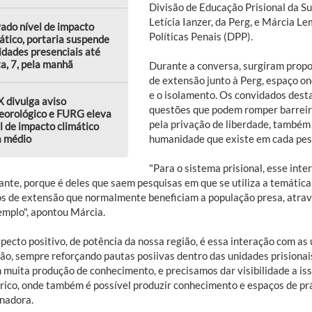
Divisão de Educação Prisional da Su
Letícia Ianzer, da Perg, e Márcia 
ado nível de impacto
Políticas Penais (DPP).
ático, portaria suspende
idades presenciais até
a, 7, pela manhã
Durante a conversa, surgiram prop
de extensão junto à Perg, espaço o
e o isolamento. Os convidados dest
 divulga aviso
questões que podem romper barrei
eorológico e FURG eleva
pela privação de liberdade, também
l de impacto climático
a médio
humanidade que existe em cada pes
"Para o sistema prisional, esse int
ante, porque é deles que saem pesquisas em que se utiliza a temátic
os de extensão que normalmente beneficiam a população presa, atravé
emplo", apontou Márcia.
pecto positivo, de potência da nossa região, é essa interação com as
ão, sempre reforçando pautas posiivas dentro das unidades prisionais
m muita produção de conhecimento, e precisamos dar visibilidade a is
rico, onde também é possível produzir conhecimento e espaços de prát
nadora.