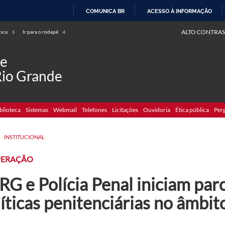
COMUNICA BR
ACESSO À INFORMAÇÃO
IR
ALTO CONTRAS
usca
Ir para o rodapé
3
4
PARA
O
de
CONTEÚDO
Rio Grande
blioteca
Sistemas
Webmail
Telefones
Licitações
Ouvidoria
Ética pública
Per
>
INSTITUCIONAL
ERAÇÃO
G e Polícia Penal iniciam parc
íticas penitenciárias no âmbi