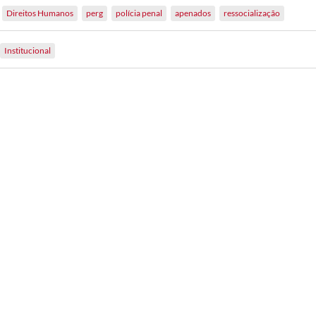
Direitos Humanos
perg
polícia penal
apenados
ressocialização
Institucional