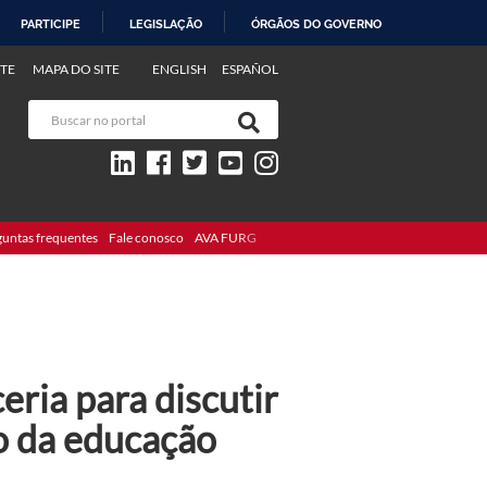
PARTICIPE
LEGISLAÇÃO
ÓRGÃOS DO GOVERNO
TE
MAPA DO SITE
ENGLISH
ESPAÑOL
guntas frequentes
Fale conosco
AVA FURG
eria para discutir
to da educação