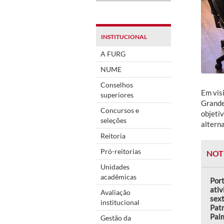
INSTITUCIONAL
A FURG
NUME
Conselhos
Em visi
superiores
Grande
Concursos e
objeti
seleções
alterna
Reitoria
Pró-reitorias
NOT
Unidades
acadêmicas
Por
ativ
Avaliação
sext
institucional
Patr
Pal
Gestão da