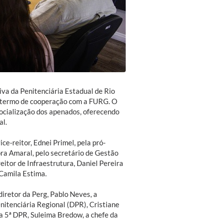
tiva da Penitenciária Estadual de Rio
m termo de cooperação com a FURG. O
socialização dos apenados, oferecendo
al.
e-reitor, Ednei Primel, pela pró-
ora Amaral, pelo secretário de Gestão
reitor de Infraestrutura, Daniel Pereira
 Camila Estima.
diretor da Perg, Pablo Neves, a
enitenciária Regional (DPR), Cristiane
a 5ª DPR, Suleima Bredow, a chefe da