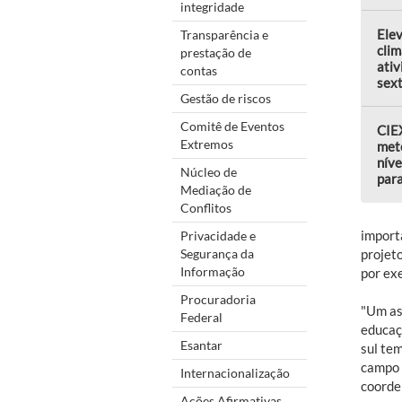
integridade
Elev
Transparência e
clim
prestação de
ativ
contas
sext
Gestão de riscos
Comitê de Eventos
CIEX
Extremos
met
níve
Núcleo de
par
Mediação de
Conflitos
import
Privacidade e
Segurança da
projet
Informação
por ex
Procuradoria
"Um as
Federal
educaç
Esantar
sul te
campo 
Internacionalização
coorde
Ações Afirmativas,