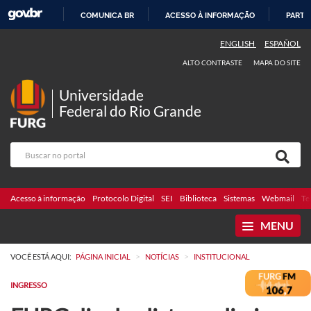
COMUNICA BR
ACESSO À INFORMAÇÃO
PARTI
IR
ENGLISH
ESPAÑOL
PARA
ALTO CONTRASTE
MAPA DO SITE
O
CONTEÚDO
Universidade
Federal do Rio Grande
Acesso à informação
Protocolo Digital
SEI
Biblioteca
Sistemas
Webmail
Te
MENU
>
>
VOCÊ ESTÁ AQUI:
PÁGINA INICIAL
NOTÍCIAS
INSTITUCIONAL
INGRESSO