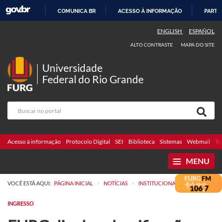
COMUNICA BR
ACESSO À INFORMAÇÃO
PARTI
IR
ENGLISH
ESPAÑOL
PARA
ALTO CONTRASTE
MAPA DO SITE
O
CONTEÚDO
Universidade
Federal do Rio Grande
Acesso à informação
Protocolo Digital
SEI
Biblioteca
Sistemas
Webmail
Te
MENU
>
>
VOCÊ ESTÁ AQUI:
PÁGINA INICIAL
NOTÍCIAS
INSTITUCIONAL
INGRESSO