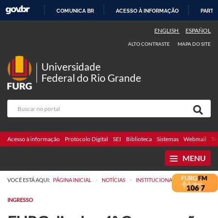
COMUNICA BR
ACESSO À INFORMAÇÃO
PARTI
IR
ENGLISH
ESPAÑOL
PARA
ALTO CONTRASTE
MAPA DO SITE
O
CONTEÚDO
Universidade
Federal do Rio Grande
Acesso à informação
Protocolo Digital
SEI
Biblioteca
Sistemas
Webmail
Te
MENU
>
>
VOCÊ ESTÁ AQUI:
PÁGINA INICIAL
NOTÍCIAS
INSTITUCIONAL
INGRESSO