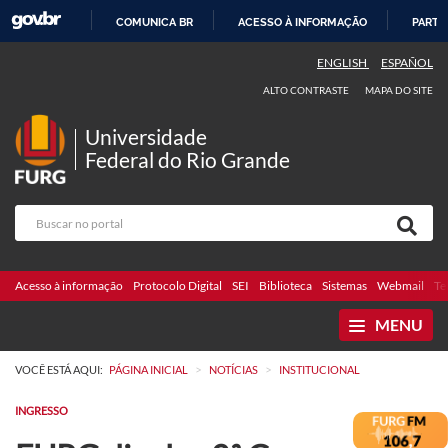
COMUNICA BR
ACESSO À INFORMAÇÃO
PARTI
IR
ENGLISH
ESPAÑOL
PARA
ALTO CONTRASTE
MAPA DO SITE
O
CONTEÚDO
Universidade
Federal do Rio Grande
Acesso à informação
Protocolo Digital
SEI
Biblioteca
Sistemas
Webmail
Te
MENU
>
>
VOCÊ ESTÁ AQUI:
PÁGINA INICIAL
NOTÍCIAS
INSTITUCIONAL
INGRESSO