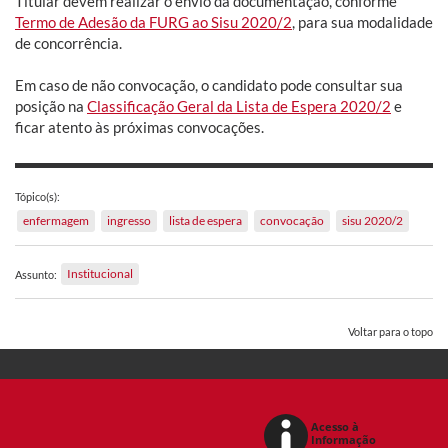
Titular devem realizar o envio da documentação, conforme
Termo de Adesão da FURG ao Sisu 2020/2
, para sua modalidade
de concorrência.
Em caso de não convocação, o candidato pode consultar sua
posição na
Classificação Geral da Lista de Espera 2020/2
e
ficar atento às próximas convocações.
Tópico(s):
enfermagem
ingresso
lista de espera
convocação
sisu 2020/2
Institucional
Assunto:
Voltar para o topo