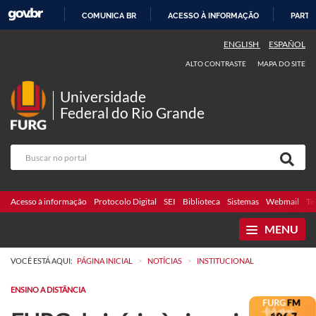
COMUNICA BR
ACESSO À INFORMAÇÃO
PARTI
IR
ENGLISH
ESPAÑOL
PARA
ALTO CONTRASTE
MAPA DO SITE
O
CONTEÚDO
Universidade
Federal do Rio Grande
Acesso à informação
Protocolo Digital
SEI
Biblioteca
Sistemas
Webmail
Te
MENU
>
>
VOCÊ ESTÁ AQUI:
PÁGINA INICIAL
NOTÍCIAS
INSTITUCIONAL
ENSINO A DISTÂNCIA