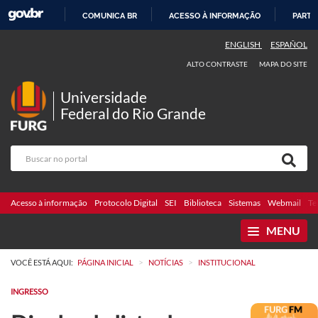
COMUNICA BR
ACESSO À INFORMAÇÃO
PARTI
IR
ENGLISH
ESPAÑOL
PARA
ALTO CONTRASTE
MAPA DO SITE
O
CONTEÚDO
Universidade
Federal do Rio Grande
Acesso à informação
Protocolo Digital
SEI
Biblioteca
Sistemas
Webmail
Te
MENU
>
>
VOCÊ ESTÁ AQUI:
PÁGINA INICIAL
NOTÍCIAS
INSTITUCIONAL
INGRESSO