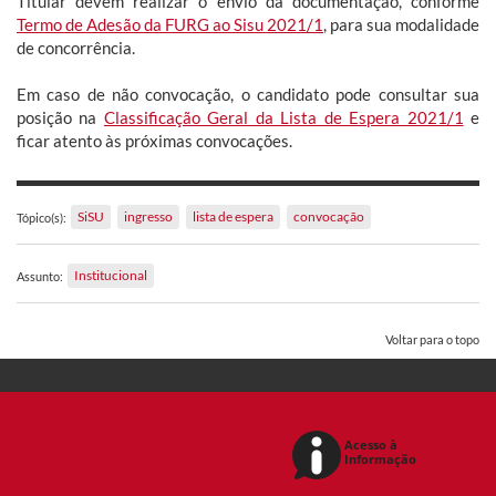
Titular devem realizar o envio da documentação, conforme
Termo de Adesão da FURG ao Sisu 2021/1
, para sua modalidade
de concorrência.
Em caso de não convocação, o candidato pode consultar sua
posição na
Classificação Geral da Lista de Espera 2021/1
e
ficar atento às próximas convocações.
SiSU
ingresso
lista de espera
convocação
Tópico(s):
Institucional
Assunto:
Voltar para o topo