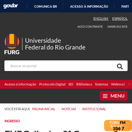
COMUNICA BR
ACESSO À INFORMAÇÃO
PARTI
IR
ENGLISH
ESPAÑOL
PARA
ALTO CONTRASTE
MAPA DO SITE
O
CONTEÚDO
Universidade
Federal do Rio Grande
Acesso à informação
Protocolo Digital
SEI
Biblioteca
Sistemas
Webmail
Te
MENU
>
>
VOCÊ ESTÁ AQUI:
PÁGINA INICIAL
NOTÍCIAS
INSTITUCIONAL
INGRESSO