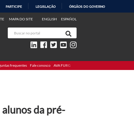
PARTICIPE
LEGISLAÇÃO
ÓRGÃOS DO GOVERNO
TE
MAPA DO SITE
ENGLISH
ESPAÑOL
guntas frequentes
Fale conosco
AVA FURG
 alunos da pré-