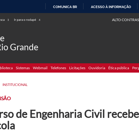
COMUNICA BR
ACESSO À INFORMAÇÃO
IR
ALTO CONTRAS
usca
Ir para o rodapé
3
4
PARA
O
de
CONTEÚDO
Rio Grande
blioteca
Sistemas
Webmail
Telefones
Licitações
Ouvidoria
Ética pública
Per
>
INSTITUCIONAL
NSÃO
so de Engenharia Civil recebe
cola