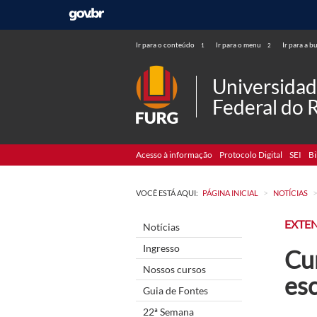
Ir para o conteúdo
Ir para o menu
Ir para a b
1
2
Universida
Federal do 
Acesso à informação
Protocolo Digital
SEI
Bi
>
VOCÊ ESTÁ AQUI:
PÁGINA INICIAL
NOTÍCIAS
EXTE
Notícias
Ingresso
Cur
Nossos cursos
es
Guia de Fontes
22ª Semana