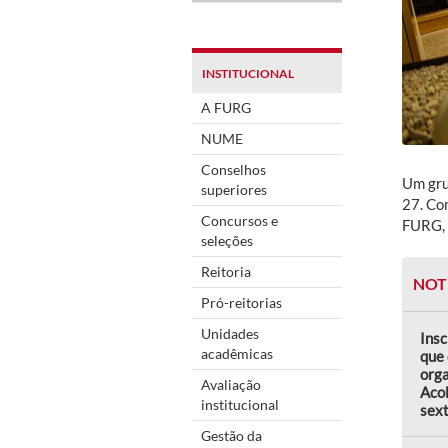
INSTITUCIONAL
A FURG
NUME
Conselhos
Um grup
superiores
27. Co
Concursos e
FURG, 
seleções
Reitoria
NOT
Pró-reitorias
Unidades
Insc
acadêmicas
que 
orga
Avaliação
Aco
institucional
sext
Gestão da