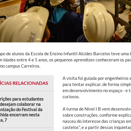
o de alunos da Escola de Ensino Infantil Alcides Barcelos teve uma t
m idades entre 4 e 5 anos, os pequenos aprendizes conheceram os pa
no campus Carreiros.
A visita foi guiada por engenheiros
ÍCIAS RELACIONADAS
para tentar explicar, de forma simpl
em desenvolvimento no espaço - e 
curiosos.
rições para estudantes
desejam colaborar na
A turma de Nível I B vem desenvolv
nização do Festival da
lhida encerram nesta
sobre construções, conforme explic
a, 7
nasceu do interesse das crianças em 
castelos", e a partir dessas inquiet