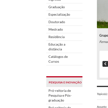
Graduação
Especialização
Doutorado
Mestrado
Grupo 
Residência
Ferna
Educação a
distância
Catálogos de
Cursos
PESQUISA E INOVAÇÃO
Pró-reitoria de
Tópico(s):
Pesquisa e Pós-
graduação
Assunto:
Pró-reitoria de