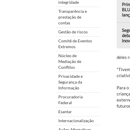
integridade
Prim
BLU
Transparência e
lanç
prestação de
contas
Seg
Gestão de riscos
deba
ino
Comitê de Eventos
Extremos
Núcleo de
deles 
Mediação de
Conflitos
"Tivem
criati
Privacidade e
Segurança da
Para o 
Informação
crianç
Procuradoria
extern
Federal
futuros
Esantar
Internacionalização
Ações Afirmativas,