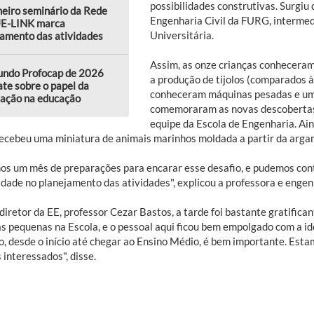
possibilidades construtivas. Surgiu d
eiro seminário da Rede
Engenharia Civil da FURG, intermed
E-LINK marca
Universitária.
amento das atividades
Assim, as onze crianças conhecera
undo Profocap de 2026
a produção de tijolos (comparados à
te sobre o papel da
conheceram máquinas pesadas e um t
vação na educação
comemoraram as novas descobertas 
equipe da Escola de Engenharia. Ai
recebeu uma miniatura de animais marinhos moldada a partir da arga
os um mês de preparações para encarar esse desafio, e pudemos conta
vidade no planejamento das atividades", explicou a professora e engen
diretor da EE, professor Cezar Bastos, a tarde foi bastante gratifica
as pequenas na Escola, e o pessoal aqui ficou bem empolgado com a i
o, desde o início até chegar ao Ensino Médio, é bem importante. Est
 interessados", disse.