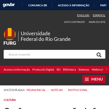
COMUNICA BR
ACESSO À INFORMAÇÃO
PARTI
IR
ENGLISH
ESPAÑOL
PARA
ALTO CONTRASTE
MAPA DO SITE
O
CONTEÚDO
Universidade
Federal do Rio Grande
Acesso à informação
Protocolo Digital
SEI
Biblioteca
Sistemas
Webmail
Te
MENU
>
>
VOCÊ ESTÁ AQUI:
PÁGINA INICIAL
NOTÍCIAS
INSTITUCIONAL
CULTURA