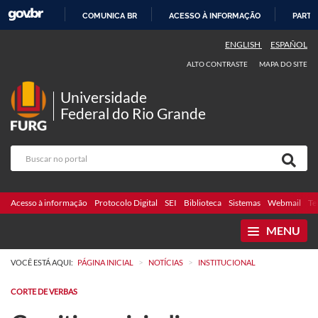
COMUNICA BR
ACESSO À INFORMAÇÃO
PARTI
IR
ENGLISH
ESPAÑOL
PARA
ALTO CONTRASTE
MAPA DO SITE
O
CONTEÚDO
Universidade
Federal do Rio Grande
Acesso à informação
Protocolo Digital
SEI
Biblioteca
Sistemas
Webmail
Te
MENU
>
>
VOCÊ ESTÁ AQUI:
PÁGINA INICIAL
NOTÍCIAS
INSTITUCIONAL
CORTE DE VERBAS