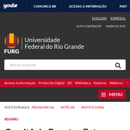
COMUNICA BR
ACESSO À INFORMAÇÃO
PARTI
IR
ENGLISH
ESPAÑOL
PARA
ALTO CONTRASTE
MAPA DO SITE
O
CONTEÚDO
Universidade
Federal do Rio Grande
Acesso à informação
Protocolo Digital
SEI
Biblioteca
Sistemas
Webmail
Te
MENU
>
>
VOCÊ ESTÁ AQUI:
PÁGINA INICIAL
NOTÍCIAS
INSTITUCIONAL
REUNIÃO