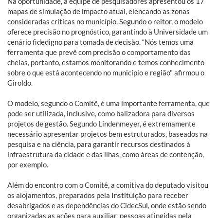
Na oportunidade, a equipe de pesquisadores apresentou os 17
mapas de simulação de impacto atual, elencando as zonas
consideradas críticas no município. Segundo o reitor, o modelo
oferece precisão no prognóstico, garantindo à Universidade um
cenário fidedigno para tomada de decisão. “Nós temos uma
ferramenta que prevê com precisão o comportamento das
cheias, portanto, estamos monitorando e temos conhecimento
sobre o que está acontecendo no município e região" afirmou o
Giroldo.
O modelo, segundo o Comitê, é uma importante ferramenta, que
pode ser utilizada, inclusive, como balizadora para diversos
projetos de gestão. Segundo Lindenmeyer, é extremamente
necessário apresentar projetos bem estruturados, baseados na
pesquisa e na ciência, para garantir recursos destinados à
infraestrutura da cidade e das ilhas, como áreas de contenção,
por exemplo.
Além do encontro com o Comitê, a comitiva do deputado visitou
os alojamentos, preparados pela Instituição para receber
desabrigados e as dependências do CidecSul, onde estão sendo
organizadas as ações para auxiliar pessoas atingidas pela