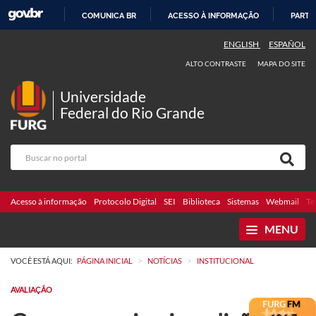
COMUNICA BR
ACESSO À INFORMAÇÃO
PARTI
IR
ENGLISH
ESPAÑOL
PARA
ALTO CONTRASTE
MAPA DO SITE
O
CONTEÚDO
Universidade
Federal do Rio Grande
Acesso à informação
Protocolo Digital
SEI
Biblioteca
Sistemas
Webmail
Te
MENU
>
>
VOCÊ ESTÁ AQUI:
PÁGINA INICIAL
NOTÍCIAS
INSTITUCIONAL
AVALIAÇÃO