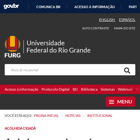
COMUNICA BR
ACESSO À INFORMAÇÃO
PARTI
IR
ENGLISH
ESPAÑOL
PARA
ALTO CONTRASTE
MAPA DO SITE
O
CONTEÚDO
Universidade
Federal do Rio Grande
Acesso à informação
Protocolo Digital
SEI
Biblioteca
Sistemas
Webmail
Te
MENU
>
>
VOCÊ ESTÁ AQUI:
PÁGINA INICIAL
NOTÍCIAS
INSTITUCIONAL
ACOLHIDA CIDADÃ