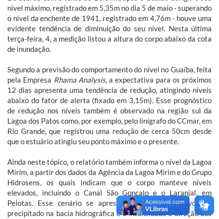
nível máximo, registrado em 5,35m no dia 5 de maio - superando
o nível da enchente de 1941, registrado em 4,76m - houve uma
evidente tendência de diminuição do seu nível. Nesta última
terça-feira, 4, a medição listou a altura do corpo abaixo da cota
de inundação.
Segundo a previsão do comportamento do nível no Guaíba, feita
pela Empresa
Rhama Analysis
, a expectativa para os próximos
12 dias apresenta uma tendência de redução, atingindo níveis
abaixo do fator de alerta (fixado em 3,15m). Esse prognóstico
de redução nos níveis também é observado na região sul da
Lagoa dos Patos como, por exemplo, pelo linígrafo do CCmar, em
Rio Grande, que registrou uma redução de cerca 50cm desde
que o estuário atingiu seu ponto máximo e o presente.
Ainda neste tópico, o relatório também informa o nível da Lagoa
Mirim, a partir dos dados da Agência da Lagoa Mirim e do Grupo
Hidrosens, os quais indicam que o corpo manteve níveis
elevados, incluindo o Canal São Gonçalo e o Laranjal, em
Pelotas. Esse cenário se apresenta em função do volume
precipitado na bacia hidrográfica e a intensidade e direção dos