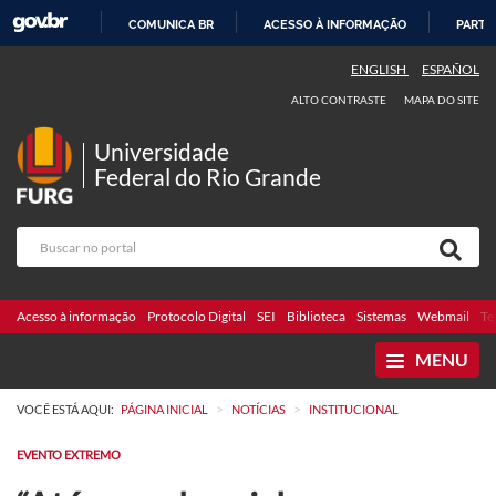
COMUNICA BR
ACESSO À INFORMAÇÃO
PARTI
IR
ENGLISH
ESPAÑOL
PARA
ALTO CONTRASTE
MAPA DO SITE
O
CONTEÚDO
Universidade
Federal do Rio Grande
Acesso à informação
Protocolo Digital
SEI
Biblioteca
Sistemas
Webmail
Te
MENU
>
>
VOCÊ ESTÁ AQUI:
PÁGINA INICIAL
NOTÍCIAS
INSTITUCIONAL
EVENTO EXTREMO