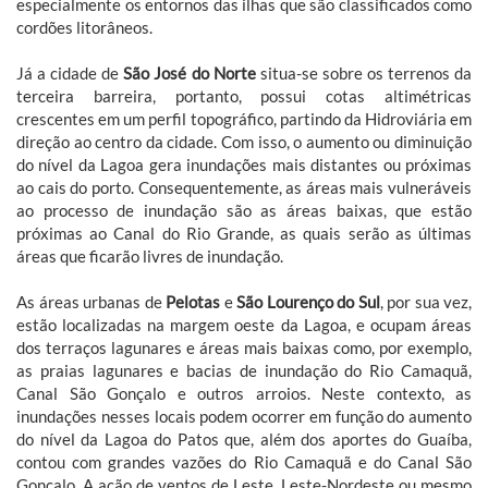
especialmente os entornos das ilhas que são classificados como
cordões litorâneos.
Já a cidade de
São José do Norte
situa-se sobre os terrenos da
terceira barreira, portanto, possui cotas altimétricas
crescentes em um perfil topográfico, partindo da Hidroviária em
direção ao centro da cidade. Com isso, o aumento ou diminuição
do nível da Lagoa gera inundações mais distantes ou próximas
ao cais do porto. Consequentemente, as áreas mais vulneráveis
ao processo de inundação são as áreas baixas, que estão
próximas ao Canal do Rio Grande, as quais serão as últimas
áreas que ficarão livres de inundação.
As áreas urbanas de
Pelotas
e
São Lourenço do Sul
, por sua vez,
estão localizadas na margem oeste da Lagoa, e ocupam áreas
dos terraços lagunares e áreas mais baixas como, por exemplo,
as praias lagunares e bacias de inundação do Rio Camaquã,
Canal São Gonçalo e outros arroios. Neste contexto, as
inundações nesses locais podem ocorrer em função do aumento
do nível da Lagoa do Patos que, além dos aportes do Guaíba,
contou com grandes vazões do Rio Camaquã e do Canal São
Gonçalo. A ação de ventos de Leste, Leste-Nordeste ou mesmo