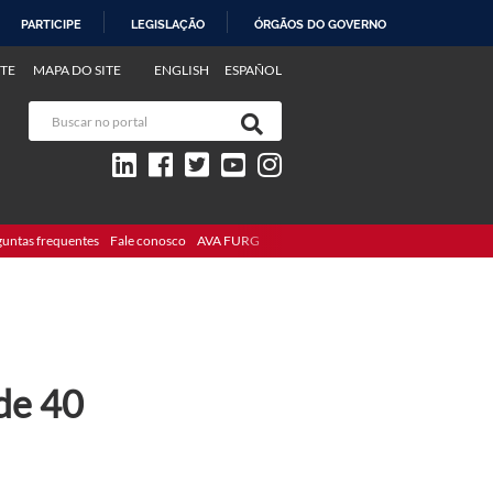
PARTICIPE
LEGISLAÇÃO
ÓRGÃOS DO GOVERNO
TE
MAPA DO SITE
ENGLISH
ESPAÑOL
guntas frequentes
Fale conosco
AVA FURG
de 40