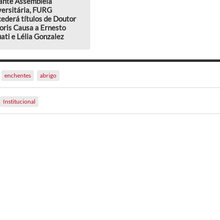
ante Assembleia
versitária, FURG
ederá títulos de Doutor
oris Causa a Ernesto
ati e Lélia Gonzalez
enchentes
abrigo
Institucional