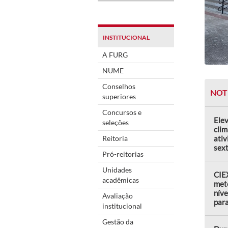
INSTITUCIONAL
A FURG
NUME
Conselhos
NOT
superiores
Concursos e
Elev
seleções
clim
Reitoria
ativ
sext
Pró-reitorias
Unidades
CIEX
acadêmicas
met
níve
Avaliação
par
institucional
Gestão da