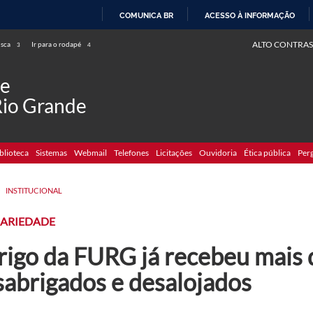
COMUNICA BR
ACESSO À INFORMAÇÃO
IR
ALTO CONTRAS
usca
Ir para o rodapé
3
4
PARA
O
de
CONTEÚDO
Rio Grande
blioteca
Sistemas
Webmail
Telefones
Licitações
Ouvidoria
Ética pública
Per
>
INSTITUCIONAL
DARIEDADE
rigo da FURG já recebeu mais 
sabrigados e desalojados