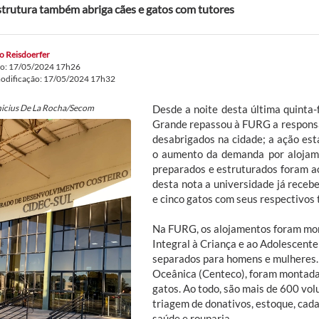
strutura também abriga cães e gatos com tutores
o Reisdoerfer
do: 17/05/2024 17h26
modificação: 17/05/2024 17h32
nicius De La Rocha/Secom
Desde a noite desta última quinta-f
Grande repassou à FURG a responsa
desabrigados na cidade; a ação es
o aumento da demanda por alojame
preparados e estruturados foram a
desta nota a universidade já receb
e cinco gatos com seus respectivos 
Na FURG, os alojamentos foram mon
Integral à Criança e ao Adolescente
separados para homens e mulheres. 
Oceânica (Centeco), foram montadas
gatos. Ao todo, são mais de 600 vol
triagem de donativos, estoque, cad
saúde e rouparia.