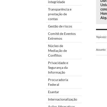
Dur
integridade
Uni
conc
Transparência e
Hon
prestação de
Alqu
contas
Gestão de riscos
Comitê de Eventos
Tópico(s):
Extremos
Núcleo de
Assunto:
Mediação de
Conflitos
Privacidade e
Segurança da
Informação
Procuradoria
Federal
Esantar
Internacionalização
Ações Afirmativas,