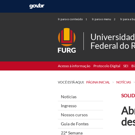
Ir para o conteúdo
Ir para o menu
Ir para a b
1
2
Universida
Federal do 
Acesso à informação
Protocolo Digital
SEI
Bi
>
VOCÊ ESTÁ AQUI:
PÁGINA INICIAL
NOTÍCIAS
SOLI
Notícias
Ingresso
Ab
Nossos cursos
de
Guia de Fontes
22ª Semana