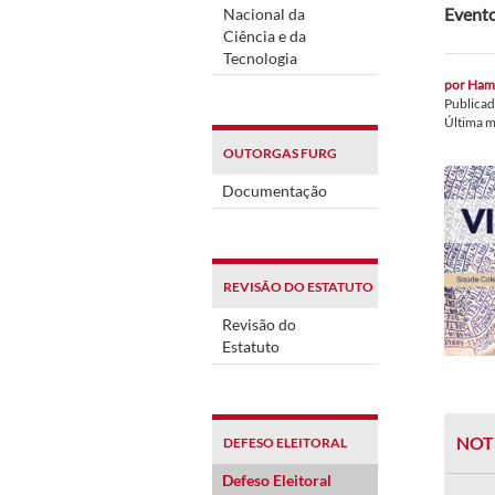
Evento
Nacional da
Ciência e da
Tecnologia
por
Hami
Publica
Última 
OUTORGAS FURG
Documentação
REVISÃO DO ESTATUTO
Revisão do
Estatuto
NOT
DEFESO ELEITORAL
Defeso Eleitoral