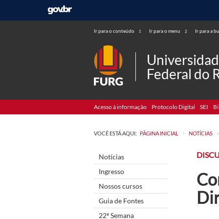
Ir para o conteúdo
Ir para o menu
Ir para a b
1
2
Universida
Federal do 
Acesso à informação
Protocolo Digital
SEI
Bi
>
VOCÊ ESTÁ AQUI:
PÁGINA INICIAL
NOTÍCIAS
DISCU
Notícias
Ingresso
Co
Nossos cursos
Di
Guia de Fontes
22ª Semana