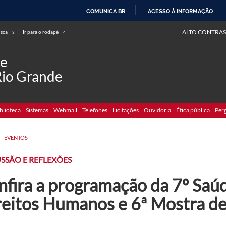
COMUNICA BR
ACESSO À INFORMAÇÃO
IR
ALTO CONTRAS
usca
Ir para o rodapé
3
4
PARA
O
de
CONTEÚDO
Rio Grande
blioteca
Sistemas
Webmail
Telefones
Licitações
Ouvidoria
Ética pública
Per
>
EVENTOS
SSÃO E REFLEXÕES
nfira a programação da 7º Saú
reitos Humanos e 6ª Mostra de