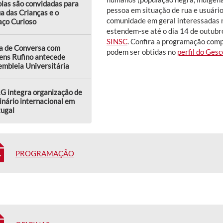
las são convidadas para
pessoa em situação de rua e usuári
a das Crianças e o
comunidade em geral interessadas n
aço Curioso
estendem-se até o dia 14 de outubr
SINSC
. Confira a programação com
a de Conversa com
podem ser obtidas no
perfil do Ge
ens Rufino antecede
mbleia Universitária
G integra organização de
nário internacional em
tugal
PROGRAMAÇÃO