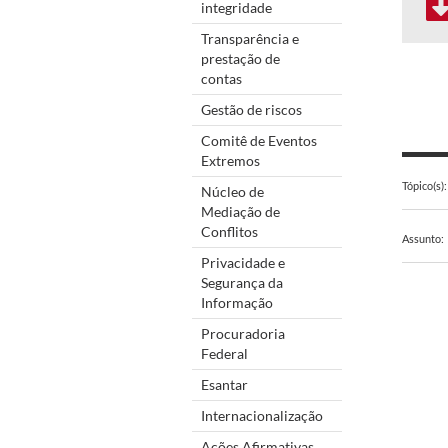
integridade
Transparência e
prestação de
contas
Gestão de riscos
Comitê de Eventos
Extremos
Tópico(s):
Núcleo de
Mediação de
Conflitos
Assunto:
Privacidade e
Segurança da
Informação
Procuradoria
Federal
Esantar
Internacionalização
Ações Afirmativas,