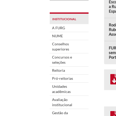
Esco
a Ru
Esp
INSTITUCIONAL
Rod
A FURG
Rub
Asse
NUME
Conselhos
FUR
superiores
semi
Concursos e
Por
seleções
Reitoria
Pró-reitorias
Unidades
acadêmicas
Avaliação
institucional
Gestão da