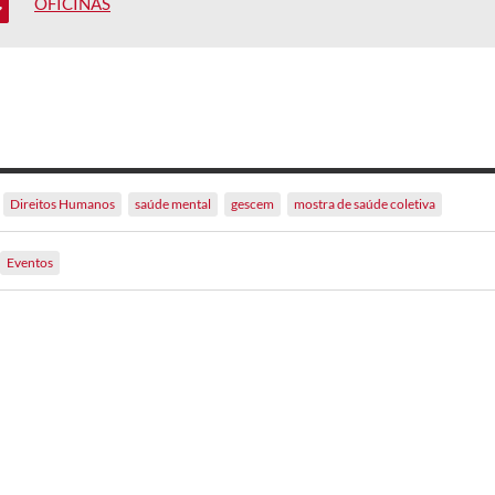
OFICINAS
Direitos Humanos
saúde mental
gescem
mostra de saúde coletiva
Eventos