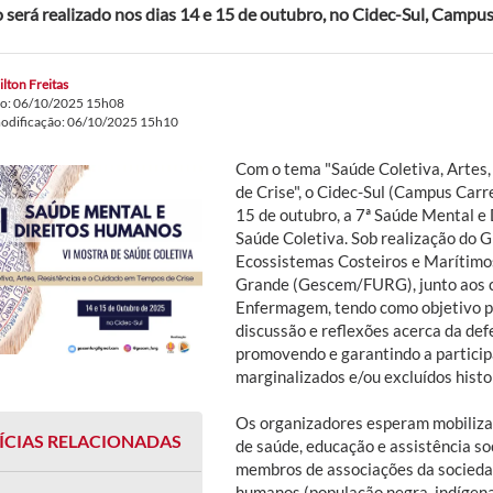
 será realizado nos dias 14 e 15 de outubro, no Cidec-Sul, Campus
lton Freitas
do: 06/10/2025 15h08
modificação: 06/10/2025 15h10
Com o tema "Saúde Coletiva, Artes,
de Crise", o Cidec-Sul (Campus Carr
15 de outubro, a 7ª Saúde Mental e
Saúde Coletiva. Sob realização do 
Ecossistemas Costeiros e Marítimos
Grande (Gescem/FURG), junto aos cu
Enfermagem, tendo como objetivo p
discussão e reflexões acerca da def
promovendo e garantindo a particip
marginalizados e/ou excluídos hist
Os organizadores esperam mobilizar
ÍCIAS RELACIONADAS
de saúde, educação e assistência soc
membros de associações da sociedade
humanos (população negra, indígena,