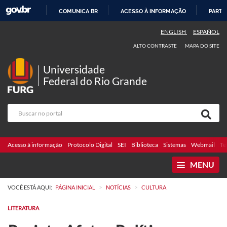
COMUNICA BR
ACESSO À INFORMAÇÃO
PARTI
IR
ENGLISH
ESPAÑOL
PARA
ALTO CONTRASTE
MAPA DO SITE
O
CONTEÚDO
Universidade
Federal do Rio Grande
Acesso à informação
Protocolo Digital
SEI
Biblioteca
Sistemas
Webmail
Te
MENU
>
>
VOCÊ ESTÁ AQUI:
PÁGINA INICIAL
NOTÍCIAS
CULTURA
LITERATURA