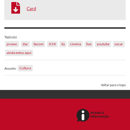
Card
Tópico(s):
proexc
dac
Secom
ICHI
ila
cinema
live
youtube
oscar
ainda estou aqui
Cultura
Assunto:
Voltar para o topo