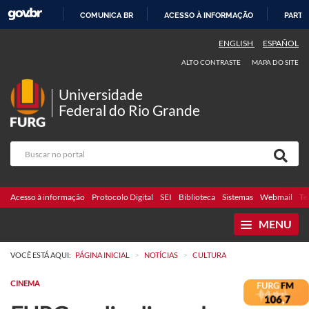
COMUNICA BR
ACESSO À INFORMAÇÃO
PARTI
IR
ENGLISH
ESPAÑOL
PARA
ALTO CONTRASTE
MAPA DO SITE
O
CONTEÚDO
Universidade
Federal do Rio Grande
Acesso à informação
Protocolo Digital
SEI
Biblioteca
Sistemas
Webmail
Te
MENU
>
>
VOCÊ ESTÁ AQUI:
PÁGINA INICIAL
NOTÍCIAS
CULTURA
CINEMA