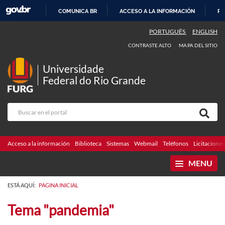
COMUNICA BR
ACCESO A LA INFORMACIÓN
PA
IR
PORTUGUÊS
ENGLISH
AL
CONTRASTE ALTO
MAPA DEL SITIO
CONTENIDO
Universidade
Federal do Rio Grande
Acceso a la información
Biblioteca
Sistemas
Webmail
Teléfonos
Licitaciones
MENU
ESTÁ AQUÍ:
PAGINA INICIAL
Tema "pandemia"