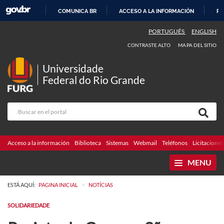
COMUNICA BR
ACCESO A LA INFORMACIÓN
PA
IR
PORTUGUÊS
ENGLISH
AL
CONTRASTE ALTO
MAPA DEL SITIO
CONTENIDO
Universidade
Federal do Rio Grande
Acceso a la información
Biblioteca
Sistemas
Webmail
Teléfonos
Licitaciones
MENU
>
ESTÁ AQUÍ:
PAGINA INICIAL
NOTÍCIAS
SOLIDARIEDADE