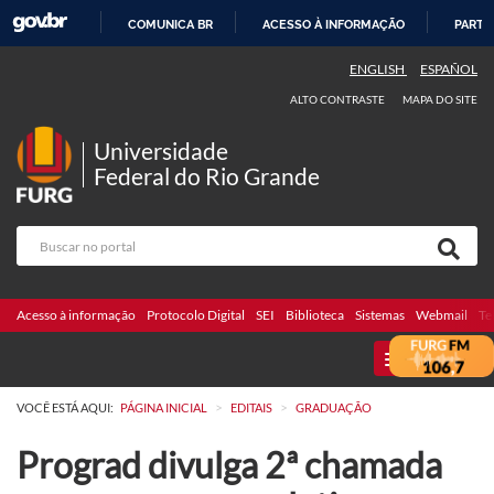
COMUNICA BR
ACESSO À INFORMAÇÃO
PARTI
IR
ENGLISH
ESPAÑOL
PARA
ALTO CONTRASTE
MAPA DO SITE
O
CONTEÚDO
Universidade
Federal do Rio Grande
Acesso à informação
Protocolo Digital
SEI
Biblioteca
Sistemas
Webmail
Te
MENU
>
>
VOCÊ ESTÁ AQUI:
PÁGINA INICIAL
EDITAIS
GRADUAÇÃO
Prograd divulga 2ª chamada