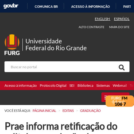
COMUNICA BR
ACESSO À INFORMAÇÃO
PARTI
IR
ENGLISH
ESPAÑOL
PARA
ALTO CONTRASTE
MAPA DO SITE
O
CONTEÚDO
Universidade
Federal do Rio Grande
Acesso à informação
Protocolo Digital
SEI
Biblioteca
Sistemas
Webmail
Te
MENU
>
>
VOCÊ ESTÁ AQUI:
PÁGINA INICIAL
EDITAIS
GRADUAÇÃO
Prae informa retificação do