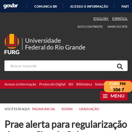
COMUNICA BR
ACESSO À INFORMAÇÃO
PARTI
IR
ENGLISH
ESPAÑOL
PARA
ALTO CONTRASTE
MAPA DO SITE
O
CONTEÚDO
Universidade
Federal do Rio Grande
Acesso à informação
Protocolo Digital
SEI
Biblioteca
Sistemas
Webmail
Te
MENU
>
>
VOCÊ ESTÁ AQUI:
PÁGINA INICIAL
EDITAIS
GRADUAÇÃO
Prae alerta para regularização