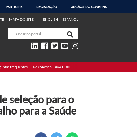
PARTICIPE
LEGISLAÇÃO
ÓRGÃOS DO GOVERNO
TE
MAPA DO SITE
ENGLISH
ESPAÑOL
guntas frequentes
Fale conosco
AVA FURG
de seleção para o
lho para a Saúde