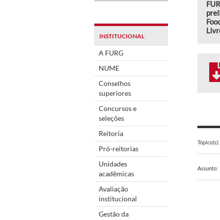
FUR
prel
Food
Livr
INSTITUCIONAL
A FURG
NUME
Conselhos
superiores
Concursos e
seleções
Reitoria
Tópico(s):
Pró-reitorias
Unidades
Assunto:
acadêmicas
Avaliação
institucional
Gestão da