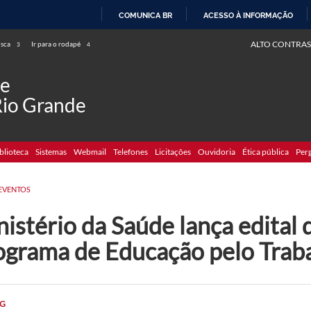
COMUNICA BR
ACESSO À INFORMAÇÃO
IR
ALTO CONTRAS
usca
Ir para o rodapé
3
4
PARA
O
de
CONTEÚDO
Rio Grande
blioteca
Sistemas
Webmail
Telefones
Licitações
Ouvidoria
Ética pública
Per
EVENTOS
istério da Saúde lança edital 
ograma de Educação pelo Traba
G