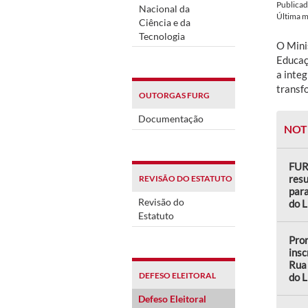
Publica
Nacional da
Última 
Ciência e da
Tecnologia
O Mini
Educaç
a inte
transf
OUTORGAS FURG
Documentação
NOT
FUR
resu
REVISÃO DO ESTATUTO
para
Revisão do
do L
Estatuto
Pro
insc
Rua 
DEFESO ELEITORAL
do L
Defeso Eleitoral