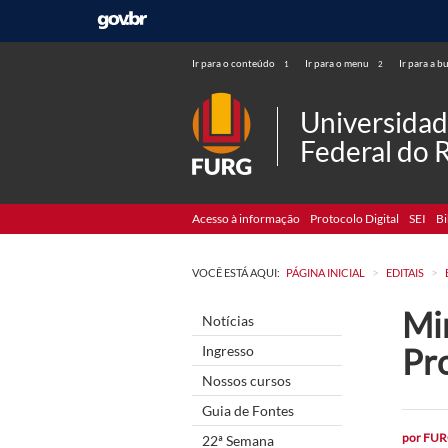
Ir para o conteúdo
Ir para o menu
Ir para a b
1
2
Universida
Federal do 
Acesso à informação
Protocolo Digital
SEI
Bi
>
>
VOCÊ ESTÁ AQUI:
PÁGINA INICIAL
EDITAIS
Min
Notícias
Pr
Ingresso
Nossos cursos
Guia de Fontes
por
FUR
22ª Semana