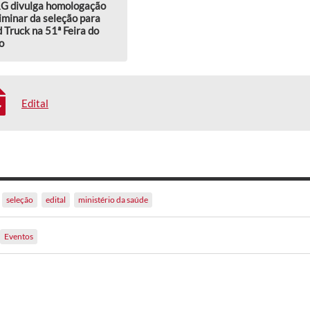
G divulga homologação
iminar da seleção para
 Truck na 51ª Feira do
o
Edital
seleção
edital
ministério da saúde
Eventos