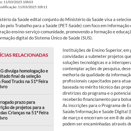
do: 11/03/2025 10h03
modificação: 11/03/2025 10h11
stério da Saúde edital conjunto do Ministério da Saúde visa a seleci
ão pelo Trabalho para a Saúde (PET-Saúde) com foco em Informação e 
gração ensino-serviço-comunidade, promovendo a formação e educaç
ormação digital do Sistema Único de Saúde (SUS).
Instituições de Ensino Superior, em
ÍCIAS RELACIONADAS
convidadas a submeter projetos que 
soluções tecnológicas e a interoper
contemplar ações de pesquisa, dese
G divulga homologação e
melhoria da qualidade da informaçã
ltado final da seleção
profissionais capacitados para atuar
 Food Trucks na 51ª Feira
ivro
baseada no mérito técnico das prop
diretrizes do programa e o potencia
receberão financiamento para bolsas
rrogado prazo para
As inscrições para o Programa de E
rição de projetos para a
Saúde/Informação e Saúde Digital 
das Crianças na 51ª Feira
de março e encerram-se em 8 de abr
ivro
podem ser encaminhadas através d