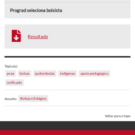
Prograd seleciona bolsista
Resultado
Tópico(s):
prae
bolsas
quilombolas
indígenas
apoio pedagógico
unificado
Bolsas e Estágios
Assunto:
Voltar para o topo