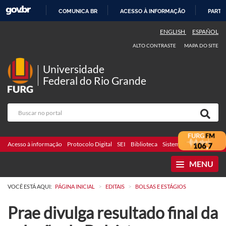
COMUNICA BR
ACESSO À INFORMAÇÃO
PARTI
IR
ENGLISH
ESPAÑOL
PARA
ALTO CONTRASTE
MAPA DO SITE
O
CONTEÚDO
Universidade
Federal do Rio Grande
Acesso à informação
Protocolo Digital
SEI
Biblioteca
Sistemas
Webmail
Te
MENU
>
>
VOCÊ ESTÁ AQUI:
PÁGINA INICIAL
EDITAIS
BOLSAS E ESTÁGIOS
Prae divulga resultado final da