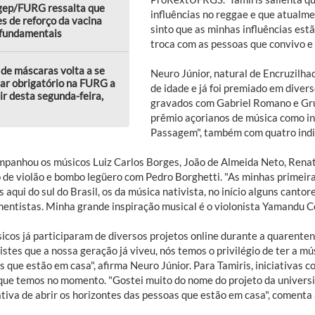
gep/FURG ressalta que
influências no reggae e que atualme
s de reforço da vacina
sinto que as minhas influências estã
 fundamentais
troca com as pessoas que convivo e 
de máscaras volta a se
Neuro Júnior, natural de Encruzilhad
ar obrigatório na FURG a
de idade e já foi premiado em divers
ir desta segunda-feira,
gravados com Gabriel Romano e Grup
prêmio açorianos de música como i
Passagem", também com quatro ind
mpanhou os músicos Luiz Carlos Borges, João de Almeida Neto, Renato
 de violão e bombo legüero com Pedro Borghetti. "As minhas primeira
s aqui do sul do Brasil, os da música nativista, no início alguns cant
mentistas. Minha grande inspiração musical é o violonista Yamandu Cos
icos já participaram de diversos projetos online durante a quarent
istes que a nossa geração já viveu, nós temos o privilégio de ter a m
 que estão em casa", afirma Neuro Júnior. Para Tamiris, iniciativas 
que temos no momento. "Gostei muito do nome do projeto da univers
tiva de abrir os horizontes das pessoas que estão em casa", comenta 