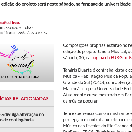
 edição do projeto será neste sábado, na fanpage da universidad
ana Rodrigues
do: 28/05/2020 10h32
modificação: 28/05/2020 10h32
Composições próprias estarão no re
edição do projeto Janela Musical, 
sábado, 30, na
página da FURG no 
Tamiris Duarte é contrabaixista e 
Música - Habilitação Música Popula
Grande do Sul (2015), com obtençã
Matemática pela Universidade Feder
Atualmente cursa mestrado em Per
ÍCIAS RELACIONADAS
da música popular.
Tem experiência como ministrante em
G divulga alteração no
percepção e contrabaixo elétrico e
o de contingência
Música nas Escolas do Rio Grande d
ProRextUFRGS. Tamiris salienta que