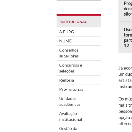
Pro
dose
são
INSTITUCIONAL
Uso 
A FURG
torn
part
NUME
12
Conselhos
superiores
Concursos e
Já aco
seleções
um duo
Reitoria
artista
instru
Pró-reitorias
Unidades
Os mús
acadêmicas
mais tr
pessoas
Avaliação
opção 
institucional
alterna
Gestão da