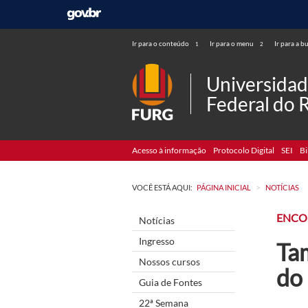
Ir para o conteúdo
Ir para o menu
Ir para a b
1
2
Universida
Federal do 
Acesso à informação
Protocolo Digital
SEI
Bi
>
VOCÊ ESTÁ AQUI:
PÁGINA INICIAL
NOTÍCIAS
ENCO
Notícias
Ingresso
Tam
Nossos cursos
do
Guia de Fontes
22ª Semana