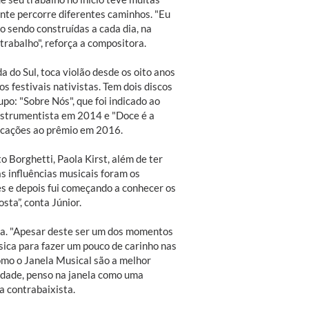
nte percorre diferentes caminhos. "Eu
o sendo construídas a cada dia, na
trabalho", reforça a compositora.
a do Sul, toca violão desde os oito anos
os festivais nativistas. Tem dois discos
o: "Sobre Nós", que foi indicado ao
nstrumentista em 2014 e "Doce é a
icações ao prêmio em 2016.
 Borghetti, Paola Kirst, além de ter
s influências musicais foram os
ores e depois fui começando a conhecer os
ta”, conta Júnior.
ena. "Apesar deste ser um dos momentos
úsica para fazer um pouco de carinho nas
como o Janela Musical são a melhor
idade, penso na janela como uma
a contrabaixista.