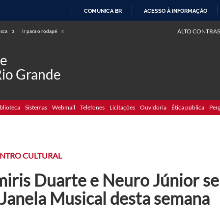
COMUNICA BR
ACESSO À INFORMAÇÃO
IR
ALTO CONTRAS
usca
Ir para o rodapé
3
4
PARA
O
de
CONTEÚDO
Rio Grande
blioteca
Sistemas
Webmail
Telefones
Licitações
Ouvidoria
Ética pública
Per
NTRO CULTURAL
iris Duarte e Neuro Júnior se
 Janela Musical desta semana