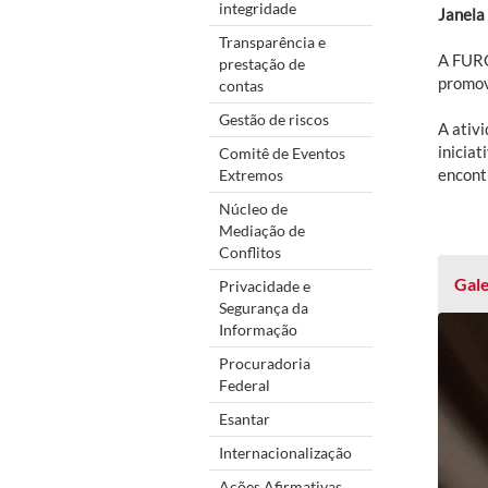
integridade
Janela
Transparência e
A FURG
prestação de
promov
contas
Gestão de riscos
A ativi
iniciat
Comitê de Eventos
encont
Extremos
Núcleo de
Mediação de
Conflitos
Gale
Privacidade e
Segurança da
Informação
Procuradoria
Federal
Esantar
Internacionalização
Ações Afirmativas,