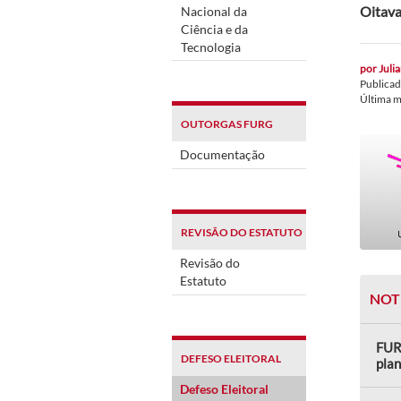
Oitava
Nacional da
Ciência e da
Tecnologia
por
Juli
Publica
Última 
OUTORGAS FURG
Documentação
REVISÃO DO ESTATUTO
Revisão do
Estatuto
NOT
FUR
DEFESO ELEITORAL
plan
Defeso Eleitoral