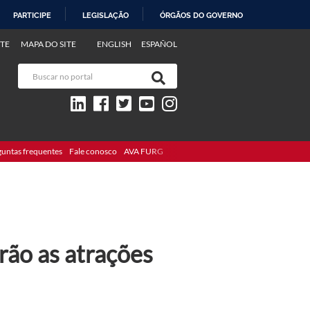
PARTICIPE
LEGISLAÇÃO
ÓRGÃOS DO GOVERNO
TE
MAPA DO SITE
ENGLISH
ESPAÑOL
guntas frequentes
Fale conosco
AVA FURG
rão as atrações