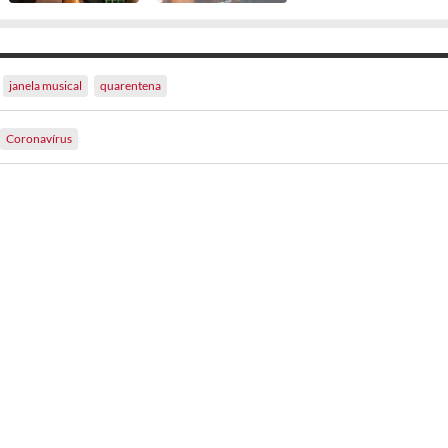
janela musical
quarentena
Coronavírus