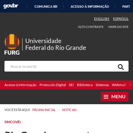
COMUNICA BR
ACESSO À INFORMAÇÃO
PARTI
IR
ENGLISH
ESPAÑOL
PARA
ALTO CONTRASTE
MAPA DO SITE
O
CONTEÚDO
Universidade
Federal do Rio Grande
Acesso à informação
Protocolo Digital
SEI
Biblioteca
Sistemas
Webmail
Te
MENU
>
VOCÊ ESTÁ AQUI:
PÁGINA INICIAL
NOTÍCIAS
SIMCOVID