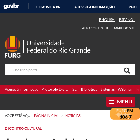
COMUNICA BR
ACESSO À INFORMAÇÃO
PARTI
IR
ENGLISH
ESPAÑOL
PARA
ALTO CONTRASTE
MAPA DO SITE
O
CONTEÚDO
Universidade
Federal do Rio Grande
Acesso à informação
Protocolo Digital
SEI
Biblioteca
Sistemas
Webmail
Te
MENU
>
VOCÊ ESTÁ AQUI:
PÁGINA INICIAL
NOTÍCIAS
ENCONTRO CULTURAL