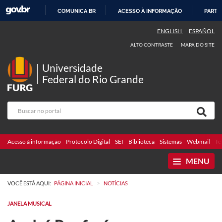
COMUNICA BR
ACESSO À INFORMAÇÃO
PARTI
IR
ENGLISH
ESPAÑOL
PARA
ALTO CONTRASTE
MAPA DO SITE
O
CONTEÚDO
Universidade
Federal do Rio Grande
Acesso à informação
Protocolo Digital
SEI
Biblioteca
Sistemas
Webmail
Te
MENU
>
VOCÊ ESTÁ AQUI:
PÁGINA INICIAL
NOTÍCIAS
JANELA MUSICAL