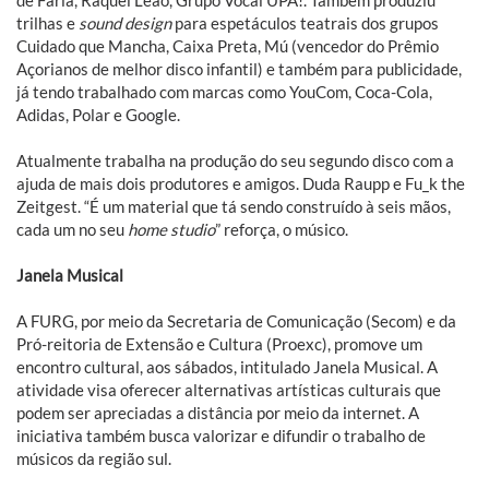
de Faria, Raquel Leão, Grupo Vocal UPA!. Também produziu
trilhas e
sound design
para espetáculos teatrais dos grupos
Cuidado que Mancha, Caixa Preta, Mú (vencedor do Prêmio
Açorianos de melhor disco infantil) e também para publicidade,
já tendo trabalhado com marcas como YouCom, Coca-Cola,
Adidas, Polar e Google.
Atualmente trabalha na produção do seu segundo disco com a
ajuda de mais dois produtores e amigos. Duda Raupp e Fu_k the
Zeitgest. “É um material que tá sendo construído à seis mãos,
cada um no seu
home studio
” reforça, o músico.
Janela Musical
A FURG, por meio da Secretaria de Comunicação (Secom) e da
Pró-reitoria de Extensão e Cultura (Proexc), promove um
encontro cultural, aos sábados, intitulado Janela Musical. A
atividade visa oferecer alternativas artísticas culturais que
podem ser apreciadas a distância por meio da internet. A
iniciativa também busca valorizar e difundir o trabalho de
músicos da região sul.