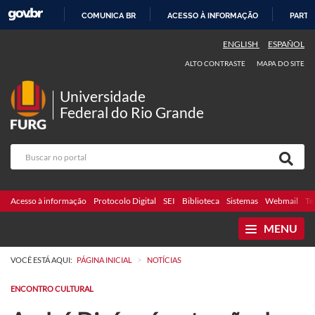
COMUNICA BR
ACESSO À INFORMAÇÃO
PARTI
IR
ENGLISH
ESPAÑOL
PARA
ALTO CONTRASTE
MAPA DO SITE
O
CONTEÚDO
Universidade
Federal do Rio Grande
Acesso à informação
Protocolo Digital
SEI
Biblioteca
Sistemas
Webmail
Te
MENU
>
VOCÊ ESTÁ AQUI:
PÁGINA INICIAL
NOTÍCIAS
ENCONTRO CULTURAL