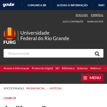
COMUNICA BR
ACESSO À INFORMAÇÃO
PARTI
IR
ENGLISH
ESPAÑOL
PARA
ALTO CONTRASTE
MAPA DO SITE
O
CONTEÚDO
Universidade
Federal do Rio Grande
Acesso à informação
Protocolo Digital
SEI
Biblioteca
Sistemas
Webmail
Te
MENU
>
VOCÊ ESTÁ AQUI:
PÁGINA INICIAL
NOTÍCIAS
COVID-19