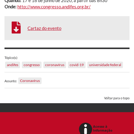
Quando:
17 e 18 de junho de 2020, a partir das 8h30
Onde:
http://www.congresso.andifes.org.br/
Cartaz do evento
Tópico(s):
andifes
congresso
coronavírus
covid-19
universidade federal
Coronavírus
Assunto:
Voltar para o topo