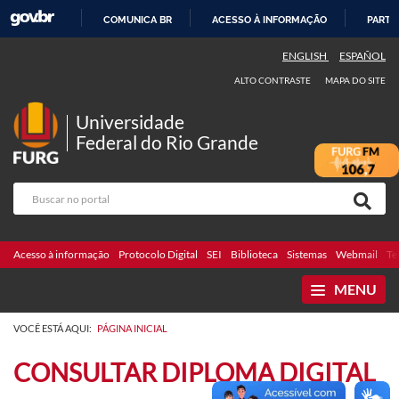
COMUNICA BR
ACESSO À INFORMAÇÃO
PARTI
IR
ENGLISH
ESPAÑOL
PARA
ALTO CONTRASTE
MAPA DO SITE
O
CONTEÚDO
Universidade
Federal do Rio Grande
Acesso à informação
Protocolo Digital
SEI
Biblioteca
Sistemas
Webmail
Te
MENU
VOCÊ ESTÁ AQUI:
PÁGINA INICIAL
CONSULTAR DIPLOMA DIGITAL