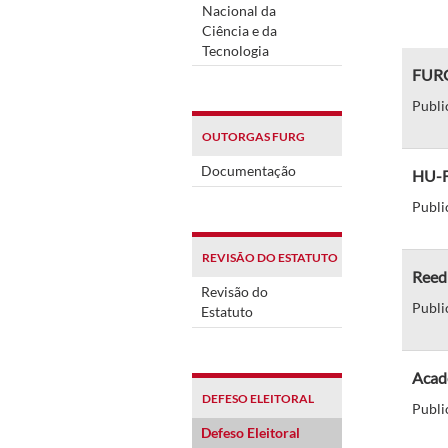
Nacional da
Ciência e da
Tecnologia
FURG
Publi
OUTORGAS FURG
Documentação
HU-F
Publi
REVISÃO DO ESTATUTO
Reed
Revisão do
Publi
Estatuto
Acad
DEFESO ELEITORAL
Publi
Defeso Eleitoral