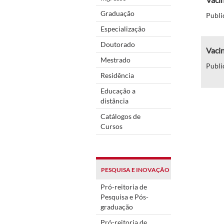
Graduação
Publi
Especialização
Doutorado
Vacin
Mestrado
Publi
Residência
Educação a
distância
Catálogos de
Cursos
PESQUISA E INOVAÇÃO
Pró-reitoria de
Pesquisa e Pós-
graduação
Pró-reitoria de