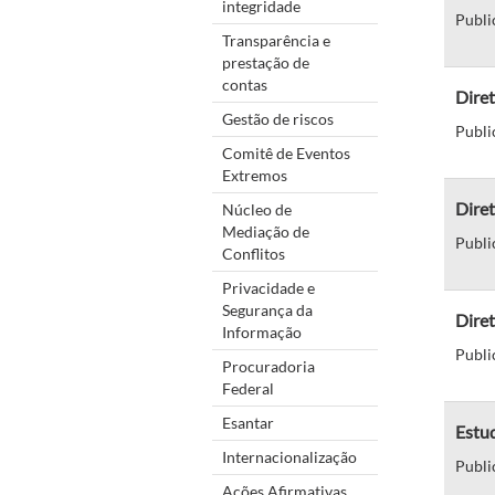
integridade
Publi
Transparência e
prestação de
contas
Diret
Gestão de riscos
Publi
Comitê de Eventos
Extremos
Diret
Núcleo de
Mediação de
Publi
Conflitos
Privacidade e
Segurança da
Diret
Informação
Publi
Procuradoria
Federal
Esantar
Estu
Internacionalização
Publi
Ações Afirmativas,