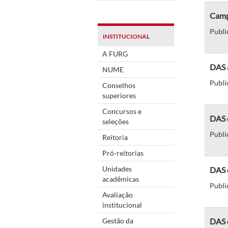
Camp
Publi
INSTITUCIONAL
A FURG
DAS 
NUME
Publi
Conselhos
superiores
Concursos e
DAS d
seleções
Publi
Reitoria
Pró-reitorias
Unidades
DAS 
acadêmicas
Publi
Avaliação
institucional
Gestão da
DAS d