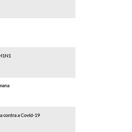
a H1N1
emana
a contra a Covid-19