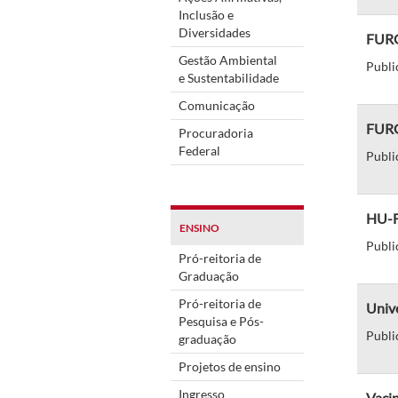
Inclusão e
Diversidades
FURG 
Gestão Ambiental
Publi
e Sustentabilidade
Comunicação
FURG
Procuradoria
Federal
Publi
HU-FU
ENSINO
Publi
Pró-reitoria de
Graduação
Pró-reitoria de
Unive
Pesquisa e Pós-
Publi
graduação
Projetos de ensino
Ingresso
Vacin