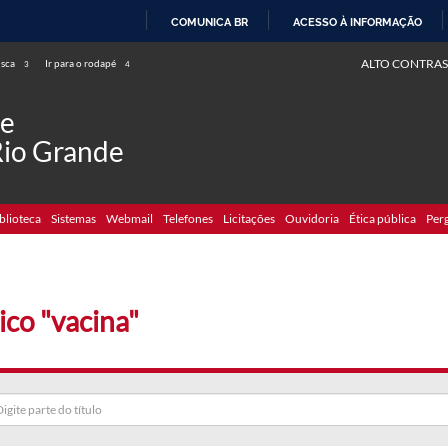
COMUNICA BR
ACESSO À INFORMAÇÃO
IR
ALTO CONTRAS
usca
Ir para o rodapé
3
4
PARA
O
de
CONTEÚDO
Rio Grande
blioteca
Sistemas
Webmail
Telefones
Licitações
Ouvidoria
Ética pública
Per
ico "vacina"