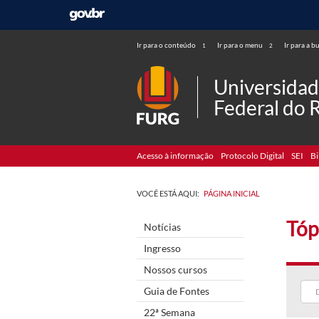
Ir para o conteúdo
Ir para o menu
Ir para a b
1
2
Universida
Federal do 
Acesso à informação
Protocolo Digital
SEI
Bi
VOCÊ ESTÁ AQUI:
PÁGINA INICIAL
Tóp
Notícias
Ingresso
Nossos cursos
Guia de Fontes
22ª Semana