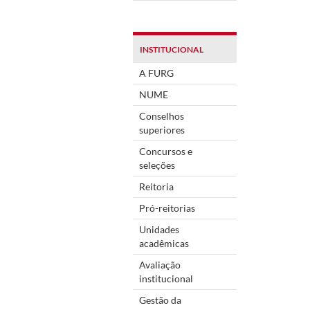
INSTITUCIONAL
A FURG
NUME
Conselhos
superiores
Concursos e
seleções
Reitoria
Pró-reitorias
Unidades
acadêmicas
Avaliação
institucional
Gestão da