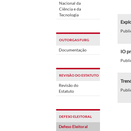
Nacional da
Ciência e da
Tecnologia
Explo
Publi
OUTORGAS FURG
Documentação
IO p
Publi
REVISÃO DO ESTATUTO
Trenó
Revisão do
Publi
Estatuto
DEFESO ELEITORAL
Defeso Eleitoral