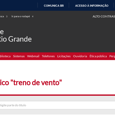
COMUNICA BR
ACESSO À INFORMAÇÃO
IR
ALTO CONTRAS
usca
Ir para o rodapé
3
4
PARA
O
de
CONTEÚDO
Rio Grande
blioteca
Sistemas
Webmail
Telefones
Licitações
Ouvidoria
Ética pública
Per
ico "treno de vento"