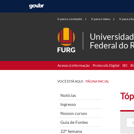
Ir para o conteúdo
Ir para o menu
Ir para a b
1
2
Universida
Federal do 
Acesso à informação
Protocolo Digital
SEI
Bi
VOCÊ ESTÁ AQUI:
PÁGINA INICIAL
Tóp
Notícias
Ingresso
Nossos cursos
Guia de Fontes
22ª Semana