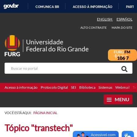
COMUNICA BR
ACESSO À INFORMAÇÃO
PARTI
IR
ENGLISH
ESPAÑOL
PARA
ALTO CONTRASTE
MAPA DO SITE
O
CONTEÚDO
Universidade
Federal do Rio Grande
Acesso à informação
Protocolo Digital
SEI
Biblioteca
Sistemas
Webmail
Te
MENU
VOCÊ ESTÁ AQUI:
PÁGINA INICIAL
Tópico "transtech"