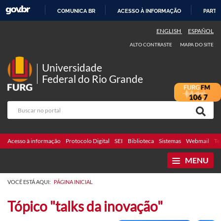
COMUNICA BR
ACESSO À INFORMAÇÃO
PARTI
IR
ENGLISH
ESPAÑOL
PARA
ALTO CONTRASTE
MAPA DO SITE
O
CONTEÚDO
Universidade
Federal do Rio Grande
Acesso à informação
Protocolo Digital
SEI
Biblioteca
Sistemas
Webmail
Te
MENU
VOCÊ ESTÁ AQUI:
PÁGINA INICIAL
Tópico "talks da inovação"