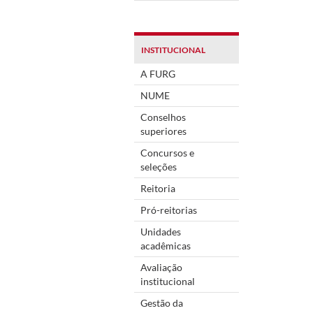
INSTITUCIONAL
A FURG
NUME
Conselhos
superiores
Concursos e
seleções
Reitoria
Pró-reitorias
Unidades
acadêmicas
Avaliação
institucional
Gestão da