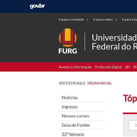
Ir para o conteúdo
Ir para o menu
Ir para a b
1
2
Universida
Federal do 
Acesso à informação
Protocolo Digital
SEI
Bi
VOCÊ ESTÁ AQUI:
PÁGINA INICIAL
Tóp
Notícias
Ingresso
Nossos cursos
Guia de Fontes
22ª Semana