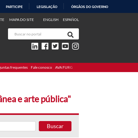
PARTICIPE
LEGISLAÇÃO
ÓRGÃOS DO GOVERNO
TE
MAPA DO SITE
ENGLISH
ESPAÑOL
guntas frequentes
Fale conosco
AVA FURG
nea e arte pública"
Buscar