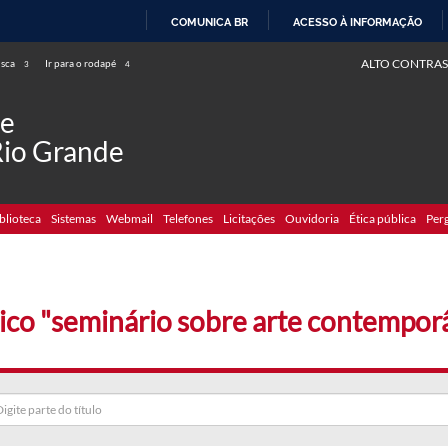
COMUNICA BR
ACESSO À INFORMAÇÃO
IR
ALTO CONTRAS
usca
Ir para o rodapé
3
4
PARA
O
de
CONTEÚDO
Rio Grande
blioteca
Sistemas
Webmail
Telefones
Licitações
Ouvidoria
Ética pública
Per
ico "seminário sobre arte contemporâ