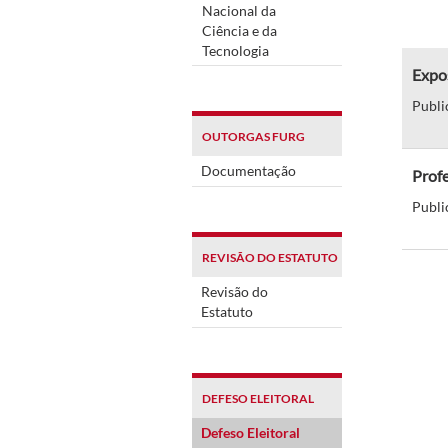
Nacional da
Ciência e da
Tecnologia
Expos
Publi
OUTORGAS FURG
Documentação
Profe
Publi
REVISÃO DO ESTATUTO
Revisão do
Estatuto
DEFESO ELEITORAL
Defeso Eleitoral