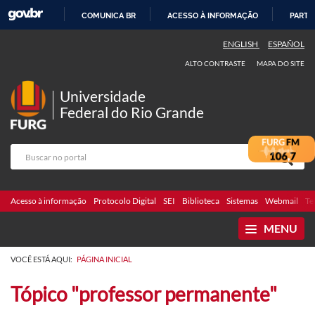
COMUNICA BR
ACESSO À INFORMAÇÃO
PARTI
IR
ENGLISH
ESPAÑOL
PARA
ALTO CONTRASTE
MAPA DO SITE
O
CONTEÚDO
Universidade
Federal do Rio Grande
Acesso à informação
Protocolo Digital
SEI
Biblioteca
Sistemas
Webmail
Te
MENU
VOCÊ ESTÁ AQUI:
PÁGINA INICIAL
Tópico "professor permanente"