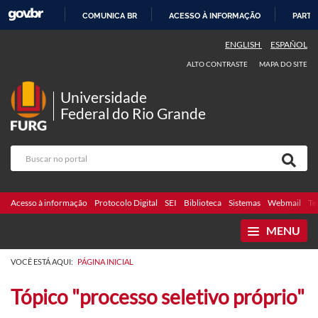
COMUNICA BR
ACESSO À INFORMAÇÃO
PARTI
IR
ENGLISH
ESPAÑOL
PARA
ALTO CONTRASTE
MAPA DO SITE
O
CONTEÚDO
Universidade
Federal do Rio Grande
Acesso à informação
Protocolo Digital
SEI
Biblioteca
Sistemas
Webmail
Te
MENU
VOCÊ ESTÁ AQUI:
PÁGINA INICIAL
Tópico "processo seletivo próprio"