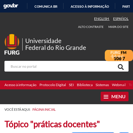
COMUNICA BR
ACESSO À INFORMAÇÃO
PARTI
IR
ENGLISH
ESPAÑOL
PARA
ALTO CONTRASTE
MAPA DO SITE
O
CONTEÚDO
Universidade
Federal do Rio Grande
Acesso à informação
Protocolo Digital
SEI
Biblioteca
Sistemas
Webmail
Te
MENU
VOCÊ ESTÁ AQUI:
PÁGINA INICIAL
Tópico "práticas docentes"