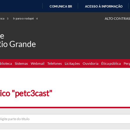
COMUNICA BR
ACESSO À INFORMAÇÃO
IR
ALTO CONTRAS
usca
Ir para o rodapé
3
4
PARA
O
de
CONTEÚDO
Rio Grande
blioteca
Sistemas
Webmail
Telefones
Licitações
Ouvidoria
Ética pública
Per
ico "petc3cast"