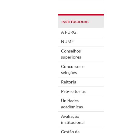
INSTITUCIONAL
A FURG
NUME
Conselhos
superiores
Concursos e
seleções
Reitoria
Pró-reitorias
Unidades
acadêmicas
Avaliação
institucional
Gestão da