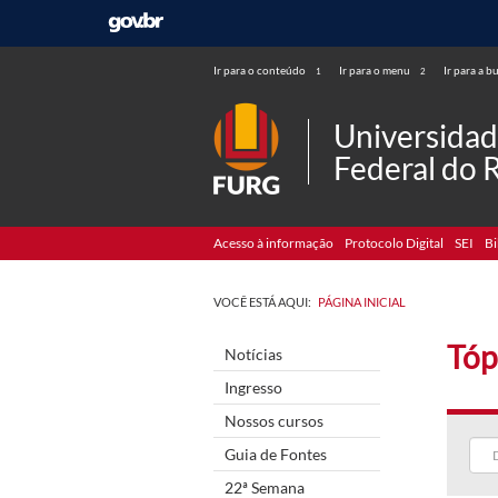
Ir para o conteúdo
Ir para o menu
Ir para a b
1
2
Universida
Federal do 
Acesso à informação
Protocolo Digital
SEI
Bi
VOCÊ ESTÁ AQUI:
PÁGINA INICIAL
Tóp
Notícias
Ingresso
Nossos cursos
Guia de Fontes
22ª Semana