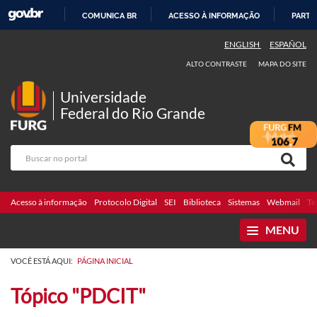
COMUNICA BR
ACESSO À INFORMAÇÃO
PARTI
IR
ENGLISH
ESPAÑOL
PARA
ALTO CONTRASTE
MAPA DO SITE
O
CONTEÚDO
Universidade
Federal do Rio Grande
Acesso à informação
Protocolo Digital
SEI
Biblioteca
Sistemas
Webmail
Te
MENU
VOCÊ ESTÁ AQUI:
PÁGINA INICIAL
Tópico "PDCIT"