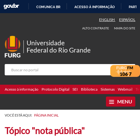
COMUNICA BR
ACESSO À INFORMAÇÃO
PARTI
IR
ENGLISH
ESPAÑOL
PARA
ALTO CONTRASTE
MAPA DO SITE
O
CONTEÚDO
Universidade
Federal do Rio Grande
Acesso à informação
Protocolo Digital
SEI
Biblioteca
Sistemas
Webmail
Te
MENU
VOCÊ ESTÁ AQUI:
PÁGINA INICIAL
Tópico "nota pública"