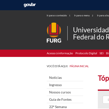
Ir para o conteúdo
Ir para o menu
Ir para a b
1
2
Universida
Federal do 
Acesso à informação
Protocolo Digital
SEI
Bi
VOCÊ ESTÁ AQUI:
PÁGINA INICIAL
Tóp
Notícias
Ingresso
Nossos cursos
Guia de Fontes
22ª Semana