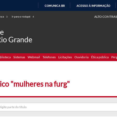
COMUNICA BR
ACESSO À INFORMAÇÃO
IR
ALTO CONTRAS
usca
Ir para o rodapé
3
4
PARA
O
de
CONTEÚDO
Rio Grande
blioteca
Sistemas
Webmail
Telefones
Licitações
Ouvidoria
Ética pública
Per
ico "mulheres na furg"