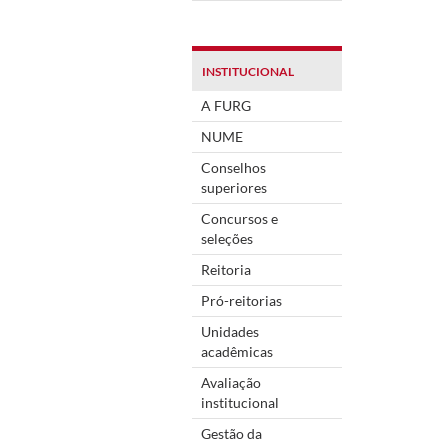
INSTITUCIONAL
A FURG
NUME
Conselhos
superiores
Concursos e
seleções
Reitoria
Pró-reitorias
Unidades
acadêmicas
Avaliação
institucional
Gestão da