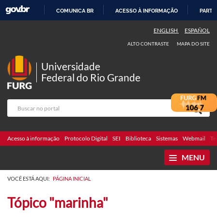
COMUNICA BR
ACESSO À INFORMAÇÃO
PARTI
IR
ENGLISH
ESPAÑOL
PARA
ALTO CONTRASTE
MAPA DO SITE
O
CONTEÚDO
Universidade
Federal do Rio Grande
Acesso à informação
Protocolo Digital
SEI
Biblioteca
Sistemas
Webmail
Te
MENU
VOCÊ ESTÁ AQUI:
PÁGINA INICIAL
Tópico "marinha"