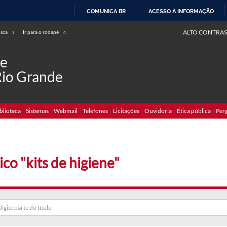
COMUNICA BR
ACESSO À INFORMAÇÃO
IR
ALTO CONTRAS
usca
Ir para o rodapé
3
4
PARA
O
de
CONTEÚDO
Rio Grande
blioteca
Sistemas
Webmail
Telefones
Licitações
Ouvidoria
Ética pública
Per
ico "kits de higiene"