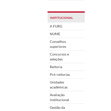
INSTITUCIONAL
A FURG
NUME
Conselhos
superiores
Concursos e
seleções
Reitoria
Pró-reitorias
Unidades
acadêmicas
Avaliação
institucional
Gestão da