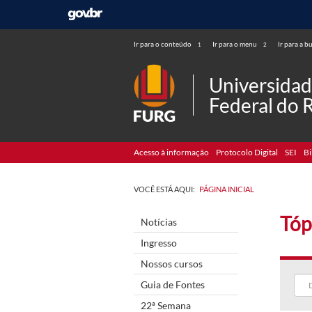
Ir para o conteúdo
Ir para o menu
Ir para a b
1
2
Universida
Federal do 
Acesso à informação
Protocolo Digital
SEI
Bi
VOCÊ ESTÁ AQUI:
PÁGINA INICIAL
Tóp
Notícias
Ingresso
Nossos cursos
Guia de Fontes
22ª Semana