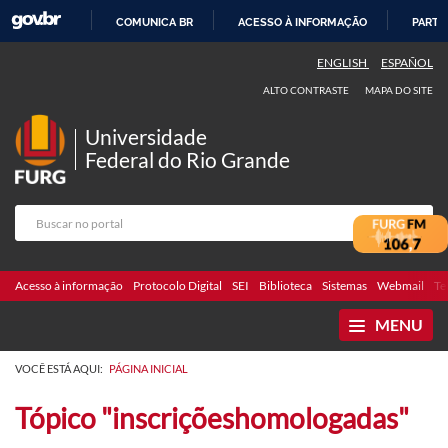
COMUNICA BR
ACESSO À INFORMAÇÃO
PARTI
IR
ENGLISH
ESPAÑOL
PARA
ALTO CONTRASTE
MAPA DO SITE
O
CONTEÚDO
Universidade
Federal do Rio Grande
Acesso à informação
Protocolo Digital
SEI
Biblioteca
Sistemas
Webmail
Te
MENU
VOCÊ ESTÁ AQUI:
PÁGINA INICIAL
Tópico "inscriçõeshomologadas"